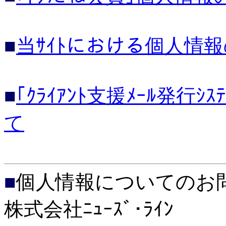
■
当ｻｲﾄにおける個人情
■
｢ｸﾗｲｱﾝﾄ支援ﾒｰﾙ発
て
■
個人情報についてのお
株式会社ﾆｭｰｽﾞ･ﾗｲﾝ